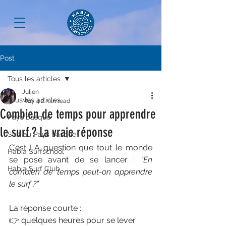
Post
Tous les articles
Julien
Tous les articles
May 4
2 min read
Combien de temps pour apprendre
Pays basque
le surf ? La vraie réponse
Surf au Pays basque
C’est LA question que tout le monde 
Habia Surfschool
se pose avant de se lancer : 
“En 
Habia Surf Club
combien de temps peut-on apprendre 
le surf ?”
La réponse courte :
👉 quelques heures pour se lever