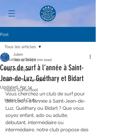
Post
Tous les articles
Julien
Tous les articles
Sep 19, 2025
2 min read
Cours de surf à l’année à Saint-
Pays basque
Jean-de-Luz, Guéthary et Bidart
Surf au Pays basque
Updated:
Apr 14
Habia Surfschool
Vous cherchez un club de surf pour 
Habia Surf Club
des cours à l’année à Saint-Jean-de-
Luz, Guéthary ou Bidart ? Que vous 
soyez enfant, ado ou adulte, 
débutant, intermédiaire ou 
intermédiaire, notre club propose des 