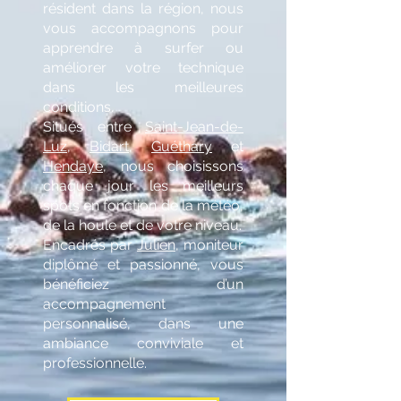
résident dans la région, nous
vous accompagnons pour
apprendre à surfer ou
améliorer votre technique
dans les meilleures
conditions.
Situés entre
Saint-Jean-de-
Luz
,
Bidart
,
Guéthary
et
Hendaye
, nous choisissons
chaque jour les meilleurs
spots en fonction de la météo,
de la houle et de votre niveau.
Encadrés par
Julien
, moniteur
diplômé et passionné, vous
bénéficiez d’un
accompagnement
personnalisé, dans une
ambiance conviviale et
professionnelle.