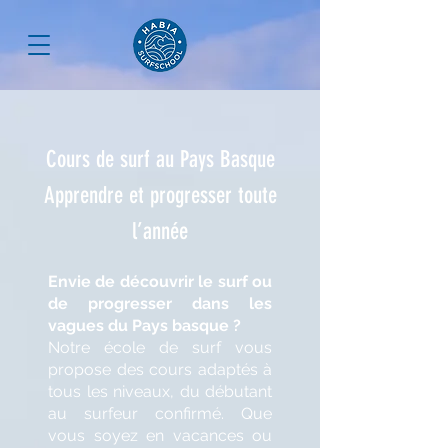
Cours de surf au Pays Basque
Apprendre et progresser toute
l’année
Envie de découvrir le surf ou
de progresser dans les
vagues du Pays basque ?
Notre école de surf vous
propose des cours adaptés à
tous les niveaux, du débutant
au surfeur confirmé. Que
vous soyez en vacances ou