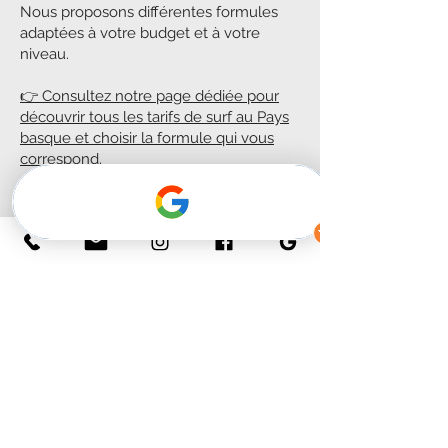
Nous proposons différentes formules
adaptées à votre budget et à votre
niveau.
👉 Consultez notre page dédiée pour
découvrir tous les tarifs de surf au Pays
basque et choisir la formule qui vous
correspond.
Réservez votre cours de surf
Que vous souhaitiez découvrir le surf,
progresser rapidement ou vivre une
expérience unique, nos cours de surf au
Pays basque sont faits pour vous.
👉 Réservez dès maintenant votre
session et profitez des meilleures
vagues de la côte basque.