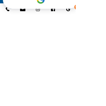
CONTACT
Saint-Jean-de-Luz et alentours
Julien
07 54 32 21 27
habia.surf@gmail.com
NOS COURS
Cours collectifs
Cours particuliers
Stages 3 & 5 jours
Longboard
EVG / EVJF / Entreprise
SPOTS