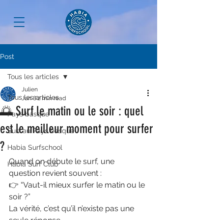
Post
Tous les articles
Julien
Tous les articles
Jun 8
2 min read
🌅 Surf le matin ou le soir : quel
Pays basque
est le meilleur moment pour surfer
Surf au Pays basque
?
Habia Surfschool
Quand on débute le surf, une 
Habia Surf Club
question revient souvent :
👉 “Vaut-il mieux surfer le matin ou le 
soir ?”
La vérité, c’est qu’il n’existe pas une 