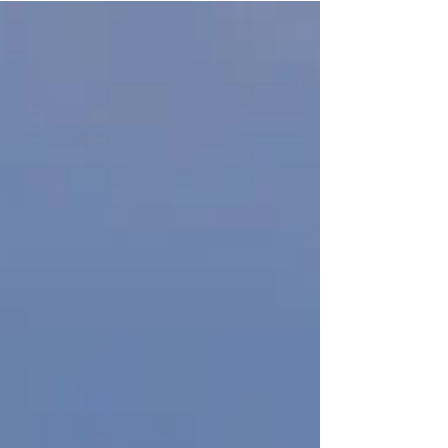
aujourd'hui peut devenir difficile, voire
dangereuse demain. Le surf est un sport de
nature. L'océan décide. Et c'est justement ce qui
le rend si passionnant. Notre rôle est d'observer
les conditions chaque jour afin de choisir le
meilleur endroit pour votre séance.